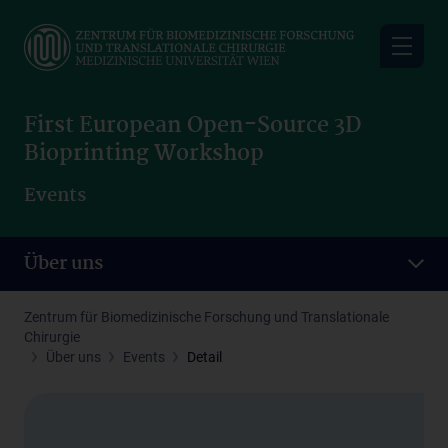
Skip
to
main
content
First European Open-Source 3D
Bioprinting Workshop
Events
Über uns
Zentrum für Biomedizinische Forschung und Translationale
Chirurgie
Über uns
Events
Detail