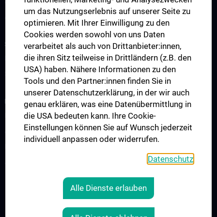
Abteilung für Medikamenten- und Medizinproduktetestung
um das Nutzungserlebnis auf unserer Seite zu
Abteilung Training und Simulation
optimieren. Mit Ihrer Einwilligung zu den
Cookies werden sowohl von uns Daten
STUDIUM, AUS- UND WEITERBILDUNG
verarbeitet als auch von Drittanbieter:innen,
die ihren Sitz teilweise in Drittländern (z.B. den
Information für Studierende
USA) haben. Nähere Informationen zu den
Summer School
Tools und den Partner:innen finden Sie in
unserer Datenschutzerklärung, in der wir auch
FORSCHUNG
genau erklären, was eine Datenübermittlung in
die USA bedeuten kann. Ihre Cookie-
Kardiovaskuläres Institut
Einstellungen können Sie auf Wunsch jederzeit
Adjunct Professorships
individuell anpassen oder widerrufen.
RepRefRed Society
Datenschutz
Jubiläum
Alle Dienste erlauben
RECHTLICHES
KONTAKT