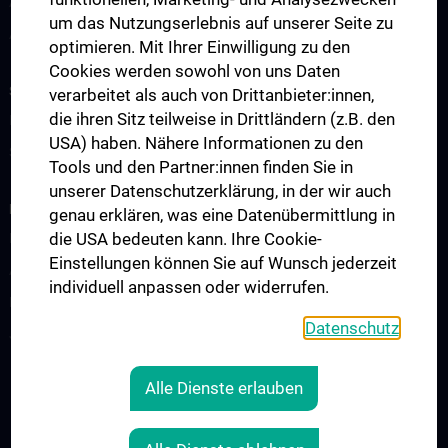
Abteilung für Medikamenten- und Medizinproduktetestung
um das Nutzungserlebnis auf unserer Seite zu
Abteilung Training und Simulation
optimieren. Mit Ihrer Einwilligung zu den
Cookies werden sowohl von uns Daten
STUDIUM, AUS- UND WEITERBILDUNG
verarbeitet als auch von Drittanbieter:innen,
die ihren Sitz teilweise in Drittländern (z.B. den
Information für Studierende
USA) haben. Nähere Informationen zu den
Summer School
Tools und den Partner:innen finden Sie in
unserer Datenschutzerklärung, in der wir auch
FORSCHUNG
genau erklären, was eine Datenübermittlung in
die USA bedeuten kann. Ihre Cookie-
Kardiovaskuläres Institut
Einstellungen können Sie auf Wunsch jederzeit
Adjunct Professorships
individuell anpassen oder widerrufen.
RepRefRed Society
Datenschutz
Jubiläum
Alle Dienste erlauben
RECHTLICHES
KONTAKT