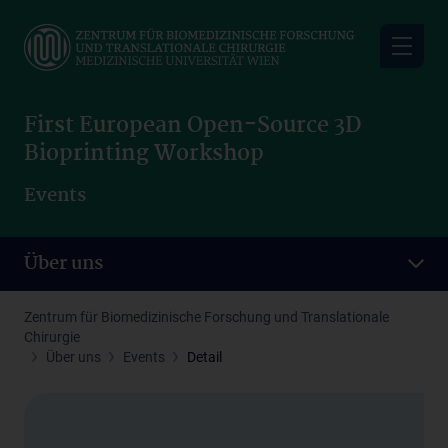
Skip
to
main
content
First European Open-Source 3D
Bioprinting Workshop
Events
Über uns
Zentrum für Biomedizinische Forschung und Translationale
Chirurgie
Über uns
Events
Detail