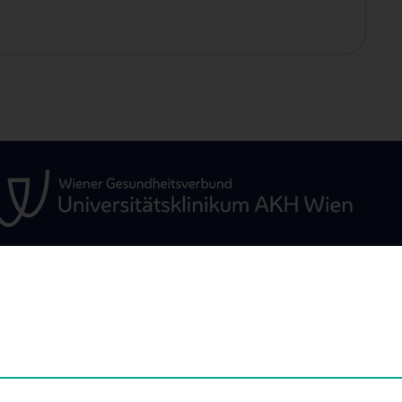
GEN
STUDIUM, AUS- UND
FORSCHUNG
WEITERBILDUNG
amenten-
Kardiovaskuläres 
etestung
Information für Studierende
Adjunct Professo
nd
Summer School