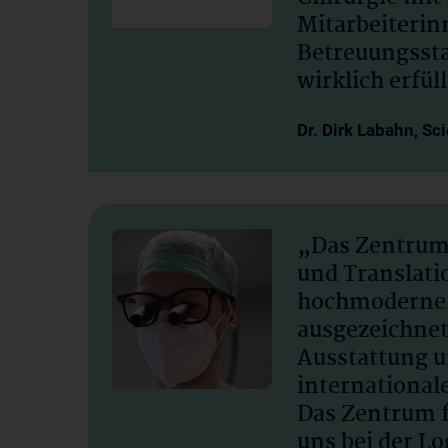
Mitarbeiterin
Betreuungsst
wirklich erfüll
Dr. Dirk Labahn, Sci
„Das Zentrum
und Translatio
hochmoderne 
ausgezeichnet
Ausstattung un
internationale
Das Zentrum f
uns bei der L