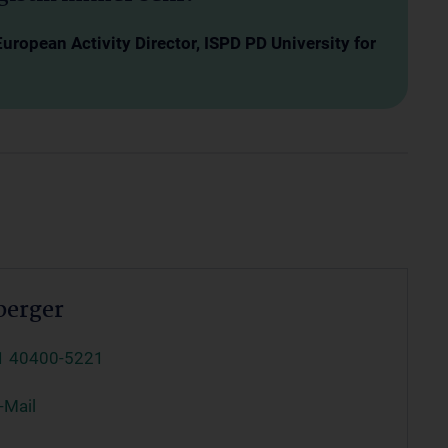
European Activity Director, ISPD PD University for
berger
1 40400-5221
-Mail