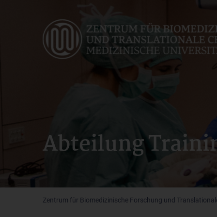
Skip
to
main
content
Abteilung Traini
Zentrum für Biomedizinische Forschung und Translationale