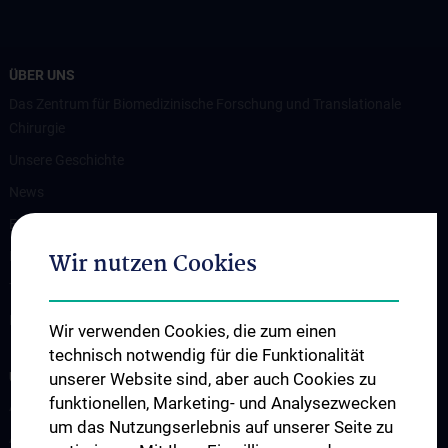
ÜBER UNS
Das Zentrum für Biomedizinische Forschung und Translationale
Chirurgie
Unsere Geschichte
News
Events
Wir nutzen Cookies
Publikationen
Themenbörse
Kontakt
Wir verwenden Cookies, die zum einen
technisch notwendig für die Funktionalität
UNSERE ABTEILUNGEN
unserer Website sind, aber auch Cookies zu
funktionellen, Marketing- und Analysezwecken
Abteilung für Medikamenten- und Medizinproduktetestung
um das Nutzungserlebnis auf unserer Seite zu
Abteilung Training und Simulation