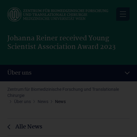
Skip
to
main
content
Johanna Reiner received Young
Scientist Association Award 2023
Über uns
Zentrum für Biomedizinische Forschung und Translationale
Chirurgie
Über uns
News
News
Alle News