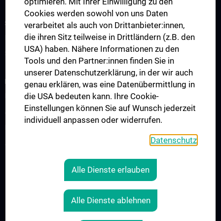
optimieren. Mit Ihrer Einwilligung zu den
Cookies werden sowohl von uns Daten
STUDIUM, AUS- UND WEITERBILDUNG
verarbeitet als auch von Drittanbieter:innen,
die ihren Sitz teilweise in Drittländern (z.B. den
Information für Studierende
USA) haben. Nähere Informationen zu den
Summer School
Tools und den Partner:innen finden Sie in
unserer Datenschutzerklärung, in der wir auch
FORSCHUNG
genau erklären, was eine Datenübermittlung in
die USA bedeuten kann. Ihre Cookie-
Kardiovaskuläres Institut
Einstellungen können Sie auf Wunsch jederzeit
Adjunct Professorships
individuell anpassen oder widerrufen.
RepRefRed Society
Datenschutz
Jubiläum
Alle Dienste erlauben
RECHTLICHES
KONTAKT
Alle Dienste ablehnen
COOKIE-EINSTELLUNGEN
IMPRESSUM