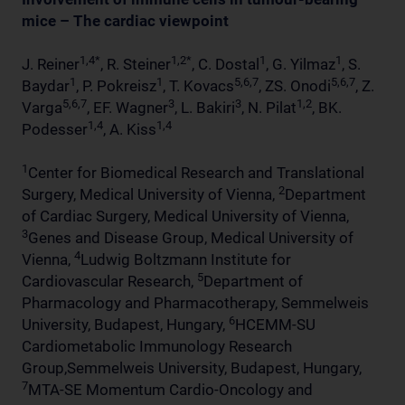
mice – The cardiac viewpoint
1,4*
1,2*
1
1
J. Reiner
, R. Steiner
, C. Dostal
, G. Yilmaz
, S.
1
1
5,6,7
5,6,7
Baydar
, P. Pokreisz
, T. Kovacs
, ZS. Onodi
, Z.
5,6,7
3
3
1,2
Varga
, EF. Wagner
, L. Bakiri
, N. Pilat
, BK.
1,4
1,4
Podesser
, A. Kiss
1
Center for Biomedical Research and Translational
2
Surgery, Medical University of Vienna,
Department
of Cardiac Surgery, Medical University of Vienna,
3
Genes and Disease Group, Medical University of
4
Vienna,
Ludwig Boltzmann Institute for
5
Cardiovascular Research,
Department of
Pharmacology and Pharmacotherapy, Semmelweis
6
University, Budapest, Hungary,
HCEMM-SU
Cardiometabolic Immunology Research
Group,Semmelweis University, Budapest, Hungary,
7
MTA-SE Momentum Cardio-Oncology and