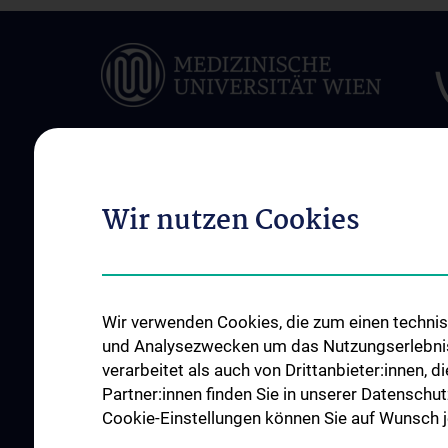
Wir nutzen Cookies
ÜBER UNS
UNSERE ABTEILUN
Das Zentrum für
Abteilung für Medik
Biomedizinische Forschung und
und Medizinprodukt
Translationale Chirurgie
Abteilung Training u
Wir verwenden Cookies, die zum einen technisc
Unsere Geschichte
Simulation
und Analysezwecken um das Nutzungserlebnis a
News
verarbeitet als auch von Drittanbieter:innen, d
Events
Partner:innen finden Sie in unserer Datenschut
Cookie-Einstellungen können Sie auf Wunsch je
Publikationen