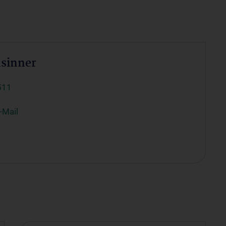
nsinner
511
-Mail